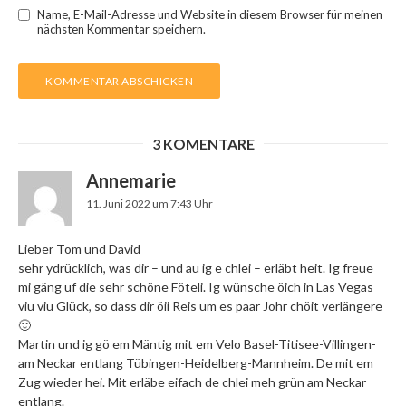
Name, E-Mail-Adresse und Website in diesem Browser für meinen
nächsten Kommentar speichern.
3 KOMENTARE
Annemarie
11. Juni 2022 um 7:43 Uhr
Lieber Tom und David
sehr ydrücklich, was dir – und au ig e chlei – erläbt heit. Ig freue
mi gäng uf die sehr schöne Föteli. Ig wünsche öich in Las Vegas
viu viu Glück, so dass dir öii Reis um es paar Johr chöit verlängere
🙂
Martin und ig gö em Mäntig mit em Velo Basel-Titisee-Villingen-
am Neckar entlang Tübingen-Heidelberg-Mannheim. De mit em
Zug wieder hei. Mit erläbe eifach de chlei meh grün am Neckar
entlang.